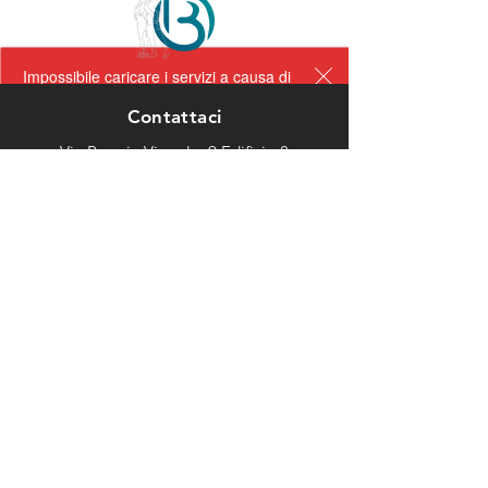
Impossibile caricare i servizi a causa di
un problema tecnico. Aggiorna la
Contattaci
pagina e riprova.
Via Roggia Vignola, 9 Edificio 8
24047 Treviglio BG, Italia
Mail:
buenaonda.asd@gmail.com
Tel: 3792723919
Tutti i link a portata di click:
https://linktr.ee/buenaondadancestudio
Cookie & Privacy Policy
Orari di Apertura
Lunedì:
09:00-12:00 15:00-
Martedì:
22:00