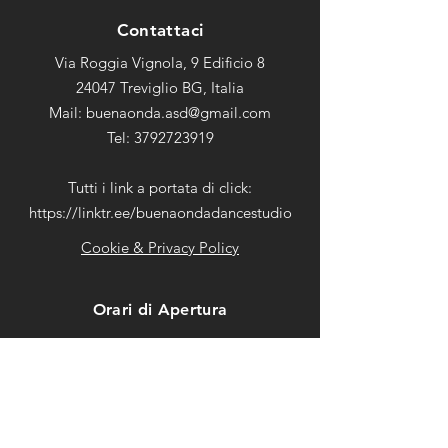
Contattaci
Via Roggia Vignola, 9 Edificio 8
24047 Treviglio BG, Italia
Mail:
buenaonda.asd@gmail.com
Tel: 3792723919
Tutti i link a portata di click:
https://linktr.ee/buenaondadancestudio
Cookie & Privacy Policy
Orari di Apertura
Lunedì:
09:00-12:00 15:00-
Martedì:
22:00
Mercoledì:
09:00-12:00 15:00-
Giovedì:
22:00
Venerdì:
09:00-12:00 15:00-